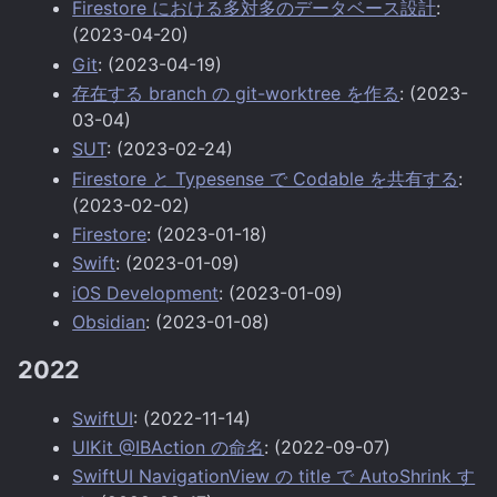
Firestore における多対多のデータベース設計
:
(2023-04-20)
Git
: (2023-04-19)
存在する branch の git-worktree を作る
: (2023-
03-04)
SUT
: (2023-02-24)
Firestore と Typesense で Codable を共有する
:
(2023-02-02)
Firestore
: (2023-01-18)
Swift
: (2023-01-09)
iOS Development
: (2023-01-09)
Obsidian
: (2023-01-08)
2022
SwiftUI
: (2022-11-14)
UIKit @IBAction の命名
: (2022-09-07)
SwiftUI NavigationView の title で AutoShrink す