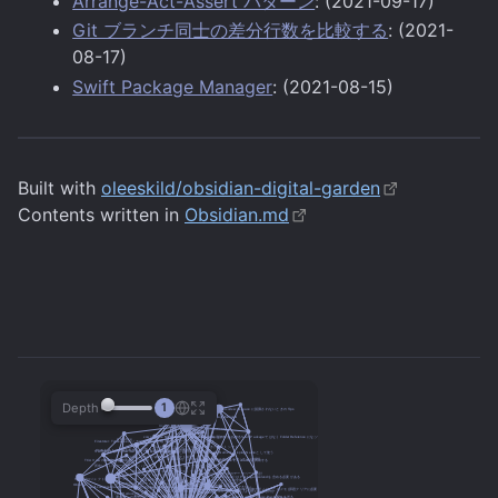
Arrange-Act-Assert パターン
: (2021-09-17)
Git ブランチ同士の差分行数を比較する
: (2021-
08-17)
Swift Package Manager
: (2021-08-15)
Built with
oleeskild/obsidian-digital-garden
Contents written in
Obsidian.md
Depth
1