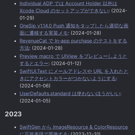
Individual ADP では Account Holder 以外は
Xcode Cloud のセットアップができない
: (2024-
01-29)
OneSip v1.14.0 Push 通知をタップしたら適切な画
面に遷移する実装メモ
: (2024-01-28)
RevenueCat で In-app purchase のテストをする
方法
: (2024-01-28)
Preview macro で UIView をプレビューしようと
するとエラー
: (2024-01-12)
SwiftUI.Text にメールアドレスや URL を入れたと
きにアクセントカラーがつかないようにする
:
(2024-01-06)
UserDefaults.standard は使わないほうがいい
:
(2024-01-05)
2023
SwiftGen から ImageResource & ColorResource
に正規表現で置換する
: (2023-12-31)