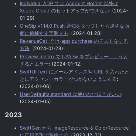
Individual ADP では Account Holder 以外は
Xcode Cloud のセットアップができない
: (2024-
01-29)
OneSip v1.14.0 Push 通知をタップしたら適切な画
面に遷移する実装メモ
: (2024-01-28)
RevenueCat で In-app purchase のテストをする
方法
: (2024-01-28)
Preview macro で UIView をプレビューしようと
するとエラー
: (2024-01-12)
SwiftUI.Text にメールアドレスや URL を入れたと
きにアクセントカラーがつかないようにする
:
(2024-01-06)
UserDefaults.standard は使わないほうがいい
:
(2024-01-05)
2023
SwiftGen から ImageResource & ColorResource
に正規表現で置換する
: (2023-12-31)