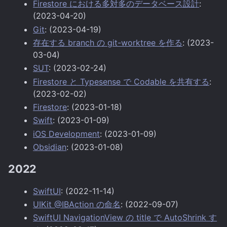
Firestore における多対多のデータベース設計
:
(2023-04-20)
Git
: (2023-04-19)
存在する branch の git-worktree を作る
: (2023-
03-04)
SUT
: (2023-02-24)
Firestore と Typesense で Codable を共有する
:
(2023-02-02)
Firestore
: (2023-01-18)
Swift
: (2023-01-09)
iOS Development
: (2023-01-09)
Obsidian
: (2023-01-08)
2022
SwiftUI
: (2022-11-14)
UIKit @IBAction の命名
: (2022-09-07)
SwiftUI NavigationView の title で AutoShrink す