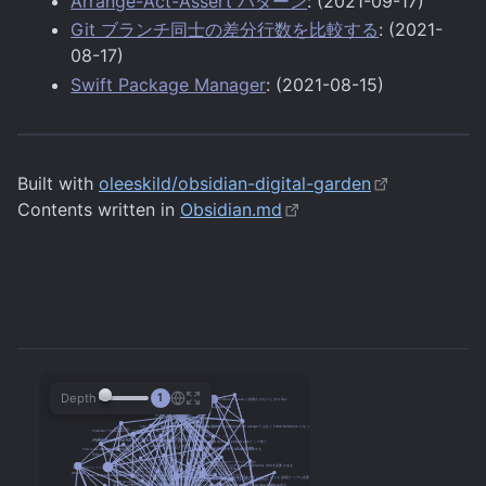
Arrange-Act-Assert パターン
: (2021-09-17)
Git ブランチ同士の差分行数を比較する
: (2021-
08-17)
Swift Package Manager
: (2021-08-15)
Built with
oleeskild/obsidian-digital-garden
Contents written in
Obsidian.md
Depth
1