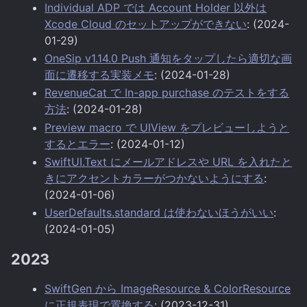
Individual ADP では Account Holder 以外は
Xcode Cloud のセットアップができない
: (2024-
01-29)
OneSip v1.14.0 Push 通知をタップしたら適切な画
面に遷移する実装メモ
: (2024-01-28)
RevenueCat で In-app purchase のテストをする
方法
: (2024-01-28)
Preview macro で UIView をプレビューしようと
するとエラー
: (2024-01-12)
SwiftUI.Text にメールアドレスや URL を入れたと
きにアクセントカラーがつかないようにする
:
(2024-01-06)
UserDefaults.standard は使わないほうがいい
:
(2024-01-05)
2023
SwiftGen から ImageResource & ColorResource
に正規表現で置換する
: (2023-12-31)