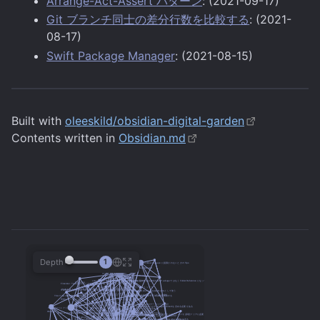
Arrange-Act-Assert パターン
: (2021-09-17)
Git ブランチ同士の差分行数を比較する
: (2021-
08-17)
Swift Package Manager
: (2021-08-15)
Built with
oleeskild/obsidian-digital-garden
Contents written in
Obsidian.md
Depth
1