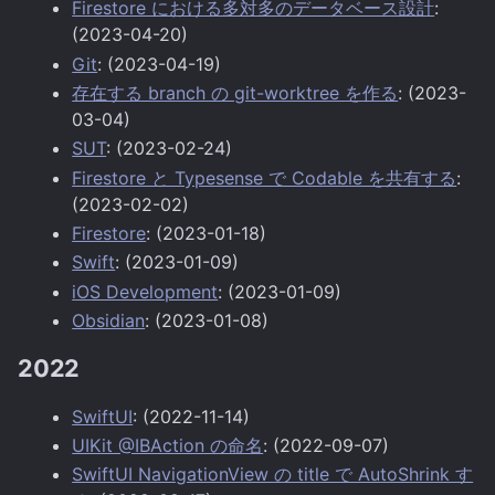
Firestore における多対多のデータベース設計
:
(2023-04-20)
Git
: (2023-04-19)
存在する branch の git-worktree を作る
: (2023-
03-04)
SUT
: (2023-02-24)
Firestore と Typesense で Codable を共有する
:
(2023-02-02)
Firestore
: (2023-01-18)
Swift
: (2023-01-09)
iOS Development
: (2023-01-09)
Obsidian
: (2023-01-08)
2022
SwiftUI
: (2022-11-14)
UIKit @IBAction の命名
: (2022-09-07)
SwiftUI NavigationView の title で AutoShrink す