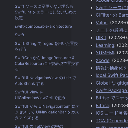
Swift ソースに変更がない場合も
Swift ソース
SwiftLint をエラーにしないための
CIFilter の
設定
Value
: (2023-0
swift-composable-architecture
ノートの最初に
Swift
UIKit
: (2023-0
Swift.String で regex を用いた置換
Learning
: (202
を行う
YUMEMI
: (202
SwiftGen から ImageResource &
Xcode
: (2023-
ColorResource に正規表現で置換す
情報は抽象化を
る
local Swift
SwiftUI NavigationView の title で
Global な gi
AutoShrink する
Swift Pack
SwiftUI View を
Bitrise 
UICollectionViewCell で使う
Bitrise
: (2023-
SwiftUI から UINavigationItem にア
クセスして UINavigationBar をカス
iOS コード署
タマイズする
TCA (Depende
SwiftUI の TabView の中の
swift-composa