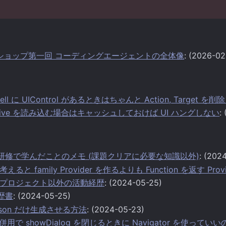
ークショップ第一回 コーディングエージェントの全体像
: (2026-02
l に UIControl があるときはちゃんと Action, Target を
ive を読み込む場合はキャッシュしておけば UI ハングしない
:
ter 研修で学んだことのメモ (課題クリアに必要な知識以外)
: (202
と family Provider を作るよりも Function を返す Pr
プロジェクト以外の活動経歴
: (2024-05-25)
経歴書
: (2024-05-25)
toJson だけ生成させる方法
: (2024-05-23)
との併用で showDialog を閉じるときに Navigator を使ってい