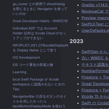
go_router との併用で showDialog
OneSip v1
を閉じるときに Navigator を使って
RevenueCat 
いいのか
Preview m
Great Developer Habits - WWDC19
SwiftUI.
Individual ADP では Account
UserDefaul
Holder 以外は Xcode Cloud のセッ
トアップができない
2023
INFOPLIST_KEY_CFBundleDisplayName
を Display Name として使う
SwiftGen から
iOS Development
古い WWDC 
テキスト認識を
iOS コード署名の登場人物
NumberFor
Learning
Firestore
local Swift Package が Xcode
Great Develop
workspace に認識されないときの
Tips
Firestore + 
Xcode 15 から
NavigationBar の戻るボタンのタイ
トルを消したかったら
Swift の Cod
backButtonDisplayMode を使おう