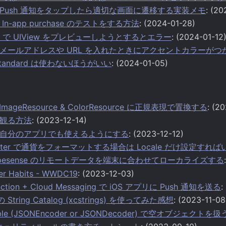
.14.0 Push 通知をタップしたら適切な画面に遷移する実装メモ
: (20
で In-app purchase のテストをする方法
: (2024-01-28)
acro で UIView をプレビューしようとするとエラー
: (2024-01-12
Text にメールアドレスや URL を入れたときにアクセントカラー
ts.standard は使わないほうがいい
: (2024-01-05)
 ImageResource & ColorResource に正規表現で置換する
: (2
を観る方法
: (2023-12-14)
自分のアプリでも使えるようにする
: (2023-12-12)
matter で通貨をフォーマットする場合は Locale だけ設定す
 + Typesense のリモートデータを端末に合わせてローカライズする
er Habits - WWDC19
: (2023-12-03)
Function + Cloud Messaging で iOS アプリに Push 通知を送る
:
の String Catalog (xcstrings) を使ってみた感想
: (2023-11-08
able (JSONEncoder or JSONDecoder) で空オブジェクトを扱