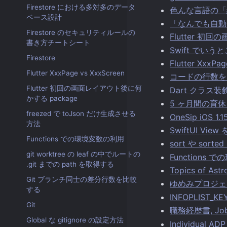
Firestore における多対多のデータ
色んな言語の「
ベース設計
「なんでも自動
Firestore のセキュリティルールの
Flutter 初
書き方チートシート
Swift でいうと
Firestore
Flutter XxxPa
Flutter XxxPage vs XxxScreen
コードの行数を
Flutter 初回の画面レイアウト後に何
Dart クラス
かする package
5 ヶ月間の育
freezed で toJson だけ生成させる
OneSip iOS 
方法
SwiftUI View 
Functions での環境変数の利用
sort や so
git worktree の leaf の中でルートの
Functions
.git までの path を取得する
Topics of Astr
Git ブランチ同士の差分行数を比較
ゆめみプロジェ
する
INFOPLIST_K
Git
職務経歴書, Job 
Global な gitignore の設定方法
Individual 