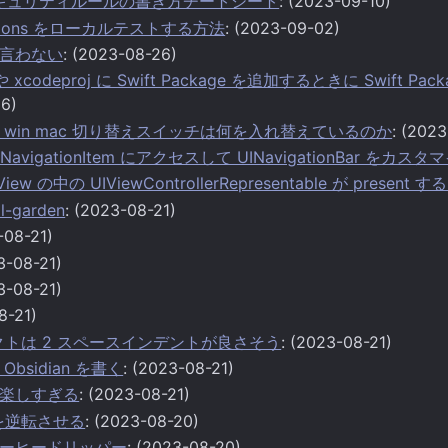
e のセキュリティルールの書き方チートシート
: (2023-09-10)
unctions をローカルテストする方法
: (2023-09-02)
言わない
: (2023-08-26)
 や xcodeproj に Swift Package を追加するときに Swift 
26)
6 の win mac 切り替えスイッチは何を入れ替えているのか
: (202
UINavigationItem にアクセスして UINavigationBar をカ
abView の中の UIViewControllerRepresentable が pre
al-garden
: (2023-08-21)
-08-21)
3-08-21)
3-08-21)
8-21)
クトは 2 スペースインデントが良さそう
: (2023-08-21)
bsidian を書く
: (2023-08-21)
楽しすぎる
: (2023-08-21)
性を逆転させる
: (2023-08-20)
ーヒードリッパー
: (2023-08-20)