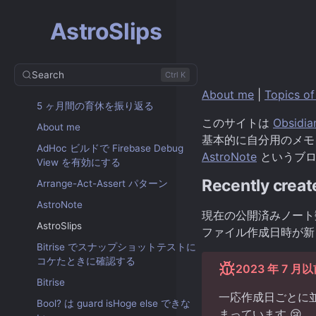
AstroSlips
Search
Ctrl K
About me
|
Topics of
5 ヶ月間の育休を振り返る
このサイトは
Obsidia
About me
基本的に自分用のメモ
AdHoc ビルドで Firebase Debug
AstroNote
というブロ
View を有効にする
Recently creat
Arrange-Act-Assert パターン
AstroNote
現在の公開済みノート
AstroSlips
ファイル作成日時が新
Bitrise でスナップショットテストに
コケたときに確認する
2023 年 7
Bitrise
一応作成日ごとに並
Bool? は guard isHoge else できな
まっています 😢