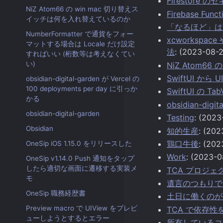
Firestor
NiZ Atom66 の win mac 切り替えス
Firebase F
イッチは何を入れ替えているのか
「なるほど」は
NumberFormatter で通貨をフォー
xcworkspace
マットする場合は Locale だけ設定
法
: (2023-08-
すればいい (桁数等は考えなくてい
い)
NiZ Atom6
SwiftUI から 
obsidian-digital-garden が Vercel の
100 deployments per day に引っか
SwiftUI の T
かる
obsidian-digit
obsidian-digital-garden
Testing
: (2023
Obsidian
知的生産
: (202
鶏口牛後
: (202
OneSip iOS 1.15.0 をリリースした
Work
: (2023-0
OneSip v1.14.0 Push 通知をタップ
したら適切な画面に遷移する実装メ
TCA プロジェ
モ
遺言のつもりで O
OneSip 職務経歴書
土日に働くのが
Preview macro で UIView をプレビ
TCA で依存
ューしようとするとエラー
所有しているコ