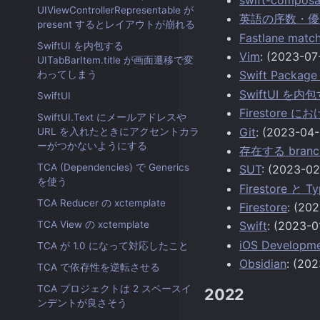
UIViewControllerRepresentable が
英語の序数・優
present するとレイアウトが崩れる
Fastlane ma
SwiftUI を内包する
Vim
: (2023-07
UITabBarItem.title が画面遷移で変
Swift Packa
わってしまう
SwiftUI を内
SwiftUI
Firestor
SwiftUI.Text にメールアドレスや
Git
: (2023-04-
URL を入れたときにアクセントカラ
ーがつかないようにする
存在する branch
TCA (Dependencies) で Generics
SUT
: (2023-02
を使う
Firestore と
TCA Reducer の xctemplate
Firestore
: (20
TCA View の xctemplate
Swift
: (2023-0
iOS Developm
TCA が 1.0 になって対応したこと
Obsidian
: (20
TCA で依存性を逆転させる
TCA プロジェクトは 2 スペースイ
2022
ンデントが良さそう