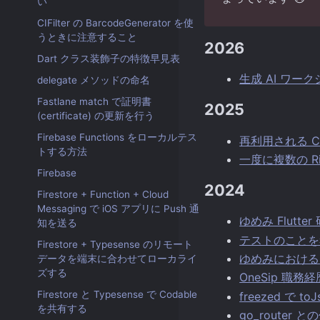
い
CIFilter の BarcodeGenerator を使
うときに注意すること
2026
Dart クラス装飾子の特徴早見表
生成 AI ワ
delegate メソッドの命名
Fastlane match で証明書
2025
(certificate) の更新を行う
Firebase Functions をローカルテス
再利用される Cel
トする方法
一度に複数の R
Firebase
2024
Firestore + Function + Cloud
Messaging で iOS アプリに Push 通
ゆめみ Flut
知を送る
テストのことを考える
Firestore + Typesense のリモート
ゆめみにおける
データを端末に合わせてローカライ
ズする
OneSip 職務
Firestore と Typesense で Codable
freezed で 
を共有する
go_router 