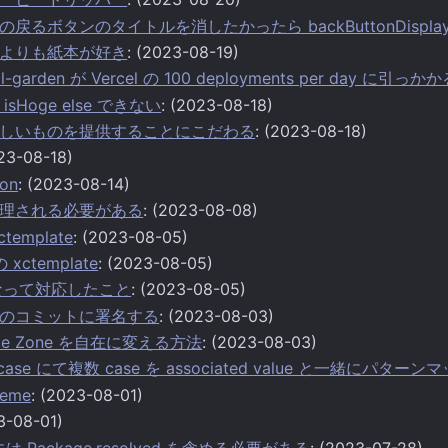
Bar の戻るボタンのタイトルを消したかったら backButtonDispl
よりも紙本が好き
: (2023-08-19)
ital-garden が Vercel の 100 deployments per day に引っか
d isHoge else できない
: (2023-08-18)
しいものを提供することにこだわる
: (2023-08-18)
023-08-18)
ion
: (2023-08-14)
理される必要がある
: (2023-08-08)
ctemplate
: (2023-08-05)
の xctemplate
: (2023-08-05)
 になって対応したこと
: (2023-08-05)
のコミットに署名する
: (2023-08-03)
ime Zone を自在に変える方法
: (2023-08-03)
-case にて複数 case を associated value と一緒にパター
heme
: (2023-08-01)
3-08-01)
d には Package.resolved を含める必要がある
: (2023-07-28)