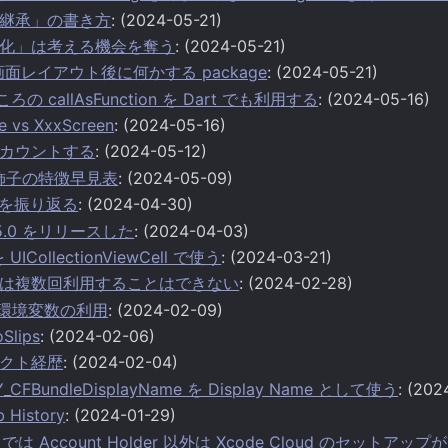
継承」の書き方
: (2024-05-21)
化」は考える機会を奪う
: (2024-05-21)
回の画面レイアウト後に何かする package
: (2024-05-21)
ころの callAsFunction を Dart でも利用する
: (2024-05-16)
ge vs XxxScreen
: (2024-05-16)
カウントする
: (2024-05-12)
装飾子の特徴早見表
: (2024-05-09)
休を振り返る
: (2024-04-30)
1.15.0 をリリースした
: (2024-04-03)
を UICollectionViewCell で使う
: (2024-03-21)
rted は複数回利用することはできない
: (2024-02-28)
 での環境変数の利用
: (2024-02-09)
oSlips
: (2024-02-06)
クト経歴
: (2024-02-04)
EY_CFBundleDisplayName を Display Name として使う
: (202
History
: (2024-01-29)
ADP では Account Holder 以外は Xcode Cloud のセットア