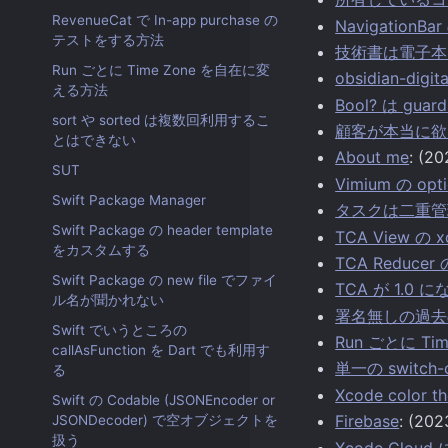
RevenueCat で In-app purchase の
Navigation
テストをする方法
技術書は電子本
Run ごとに Time Zone を自在に変
obsidian-dig
える方法
Bool? は guar
sort や sorted は複数回利用するこ
顧客が本当に欲
とはできない
About me
: (2
SUT
Vimium の opt
Swift Package Manager
タスクは二重管
Swift Package の header template
TCA View の x
をカスタムする
TCA Reducer 
Swift Package の new file でファイ
TCA が 1.0
ル名が聞かれない
署名無しの過去
Swift でいうところの
Run ごとに T
callAsFunction を Dart でも利用す
単一の switch
る
Xcode color t
Swift の Codable (JSONEncoder or
Firebase
: (202
JSONDecoder) で空オブジェクトを
扱う
Xcode Clou