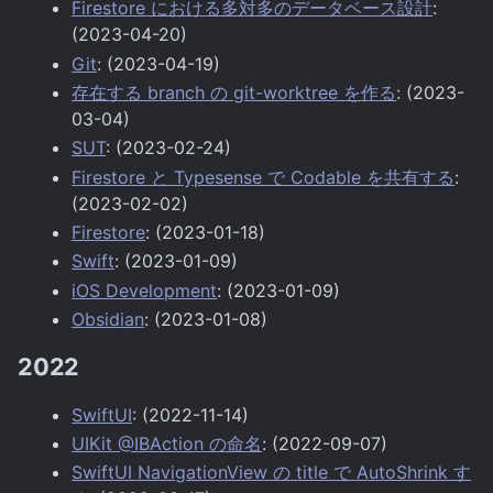
Firestore における多対多のデータベース設計
:
(2023-04-20)
Git
: (2023-04-19)
存在する branch の git-worktree を作る
: (2023-
03-04)
SUT
: (2023-02-24)
Firestore と Typesense で Codable を共有する
:
(2023-02-02)
Firestore
: (2023-01-18)
Swift
: (2023-01-09)
iOS Development
: (2023-01-09)
Obsidian
: (2023-01-08)
2022
SwiftUI
: (2022-11-14)
UIKit @IBAction の命名
: (2022-09-07)
SwiftUI NavigationView の title で AutoShrink す