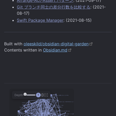
Arrange-Act-Assert パターン
: (2021-09-17)
Git ブランチ同士の差分行数を比較する
: (2021-
08-17)
Swift Package Manager
: (2021-08-15)
Built with
oleeskild/obsidian-digital-garden
Contents written in
Obsidian.md
Depth
1