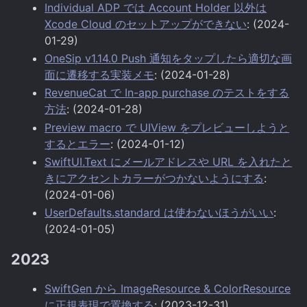
Individual ADP では Account Holder 以外は
Xcode Cloud のセットアップができない
: (2024-
01-29)
OneSip v1.14.0 Push 通知をタップしたら適切な画
面に遷移する実装メモ
: (2024-01-28)
RevenueCat で In-app purchase のテストをする
方法
: (2024-01-28)
Preview macro で UIView をプレビューしようと
するとエラー
: (2024-01-12)
SwiftUI.Text にメールアドレスや URL を入れたと
きにアクセントカラーがつかないようにする
:
(2024-01-06)
UserDefaults.standard は使わないほうがいい
:
(2024-01-05)
2023
SwiftGen から ImageResource & ColorResource
に正規表現で置換する
: (2023-12-31)