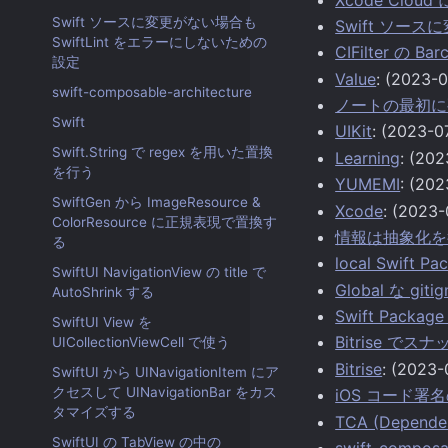
Swift ソースに変更がない場合も
Swift ソース
SwiftLint をエラーにしないための
CIFilter の
設定
Value
: (2023-0
swift-composable-architecture
ノートの最初に
Swift
UIKit
: (2023-0
Swift.String で regex を用いた置換
Learning
: (202
を行う
YUMEMI
: (202
SwiftGen から ImageResource &
Xcode
: (2023-
ColorResource に正規表現で置換す
情報は抽象化を
る
local Swift
SwiftUI NavigationView の title で
Global な gi
AutoShrink する
Swift Pack
SwiftUI View を
Bitrise 
UICollectionViewCell で使う
Bitrise
: (2023-
SwiftUI から UINavigationItem にア
クセスして UINavigationBar をカス
iOS コード署
タマイズする
TCA (Depende
SwiftUI の TabView の中の
swift-composa