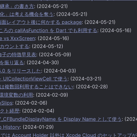
継承」の書き方
: (2024-05-21)
化」は考える機会を奪う
: (2024-05-21)
回の画面レイアウト後に何かする package
: (2024-05-21)
ころの callAsFunction を Dart でも利用する
: (2024-05-16)
ge vs XxxScreen
: (2024-05-16)
カウントする
: (2024-05-12)
装飾子の特徴早見表
: (2024-05-09)
休を振り返る
: (2024-04-30)
1.15.0 をリリースした
: (2024-04-03)
を UICollectionViewCell で使う
: (2024-03-21)
rted は複数回利用することはできない
: (2024-02-28)
 での環境変数の利用
: (2024-02-09)
oSlips
: (2024-02-06)
クト経歴
: (2024-02-04)
EY_CFBundleDisplayName を Display Name として使う
: (202
History
: (2024-01-29)
ADP では Account Holder 以外は Xcode Cloud のセットア