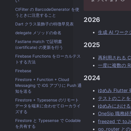
い
CIFilter の BarcodeGenerator を使
うときに注意すること
2026
Dart クラス装飾子の特徴早見表
生成 AI ワ
delegate メソッドの命名
Fastlane match で証明書
2025
(certificate) の更新を行う
Firebase Functions をローカルテス
再利用される Cel
トする方法
一度に複数の R
Firebase
2024
Firestore + Function + Cloud
Messaging で iOS アプリに Push 通
ゆめみ Flut
知を送る
テストのことを考える
Firestore + Typesense のリモート
ゆめみにおける
データを端末に合わせてローカライ
ズする
OneSip 職務
Firestore と Typesense で Codable
freezed で 
を共有する
go_router 