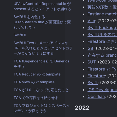
UIViewControllerRepresentable が
英語の序数・優
present するとレイアウトが崩れる
Fastlane ma
SwiftUI を内包する
Vim
: (2023-07
UITabBarItem.title が画面遷移で変
Swift Packa
わってしまう
SwiftUI を内
SwiftUI
Firestor
SwiftUI.Text にメールアドレスや
Git
: (2023-04-
URL を入れたときにアクセントカラ
ーがつかないようにする
存在する branch
TCA (Dependencies) で Generics
SUT
: (2023-02
を使う
Firestore と
TCA Reducer の xctemplate
Firestore
: (20
TCA View の xctemplate
Swift
: (2023-0
iOS Developm
TCA が 1.0 になって対応したこと
Obsidian
: (20
TCA で依存性を逆転させる
TCA プロジェクトは 2 スペースイ
2022
ンデントが良さそう