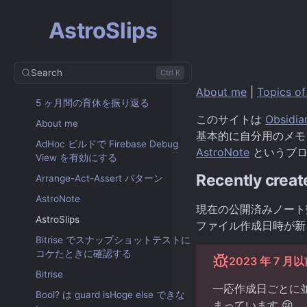
AstroSlips
Search
Ctrl K
About me
|
Topics of
5 ヶ月間の育休を振り返る
このサイトは
Obsidia
About me
基本的に自分用のメモ
AdHoc ビルドで Firebase Debug
AstroNote
というブロ
View を有効にする
Recently creat
Arrange-Act-Assert パターン
AstroNote
現在の公開済みノート
AstroSlips
ファイル作成日時が新
Bitrise でスナップショットテストに
コケたときに確認する
2023 年 7
Bitrise
一応作成日ごとに並
Bool? は guard isHoge else できな
まっています 😢