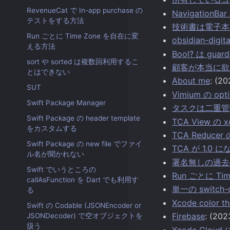
RevenueCat で In-app purchase の
Navigation
テストをする方法
技術書は電子本
Run ごとに Time Zone を自在に変
obsidian-dig
える方法
Bool? は guar
sort や sorted は複数回利用するこ
顧客が本当に欲
とはできない
About me
: (2
SUT
Vimium の opt
Swift Package Manager
タスクは二重管
Swift Package の header template
TCA View の x
をカスタムする
TCA Reducer 
Swift Package の new file でファイ
TCA が 1.0
ル名が聞かれない
署名無しの過去
Swift でいうところの
Run ごとに T
callAsFunction を Dart でも利用す
単一の switch
る
Xcode color t
Swift の Codable (JSONEncoder or
Firebase
: (202
JSONDecoder) で空オブジェクトを
扱う
Xcode Clou