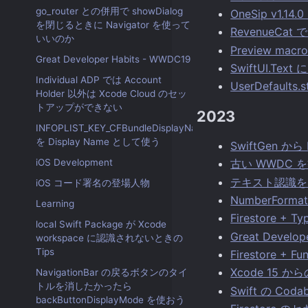
go_router との併用で showDialog
OneSip v1
を閉じるときに Navigator を使って
RevenueCat 
いいのか
Preview m
Great Developer Habits - WWDC19
SwiftUI.
Individual ADP では Account
UserDefaul
Holder 以外は Xcode Cloud のセッ
トアップができない
2023
INFOPLIST_KEY_CFBundleDisplayName
を Display Name として使う
SwiftGen から
iOS Development
古い WWDC 
テキスト認識を
iOS コード署名の登場人物
NumberFor
Learning
Firestore
local Swift Package が Xcode
Great Develop
workspace に認識されないときの
Tips
Firestore + 
Xcode 15 から
NavigationBar の戻るボタンのタイ
トルを消したかったら
Swift の Cod
backButtonDisplayMode を使おう