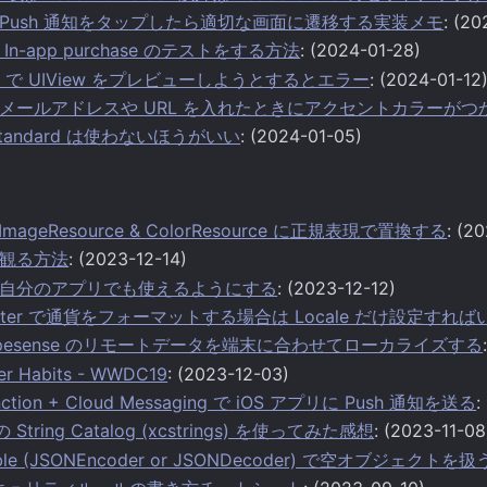
.14.0 Push 通知をタップしたら適切な画面に遷移する実装メモ
: (20
で In-app purchase のテストをする方法
: (2024-01-28)
acro で UIView をプレビューしようとするとエラー
: (2024-01-12
Text にメールアドレスや URL を入れたときにアクセントカラー
ts.standard は使わないほうがいい
: (2024-01-05)
 ImageResource & ColorResource に正規表現で置換する
: (2
を観る方法
: (2023-12-14)
自分のアプリでも使えるようにする
: (2023-12-12)
matter で通貨をフォーマットする場合は Locale だけ設定す
 + Typesense のリモートデータを端末に合わせてローカライズする
er Habits - WWDC19
: (2023-12-03)
Function + Cloud Messaging で iOS アプリに Push 通知を送る
:
の String Catalog (xcstrings) を使ってみた感想
: (2023-11-08
able (JSONEncoder or JSONDecoder) で空オブジェクトを扱