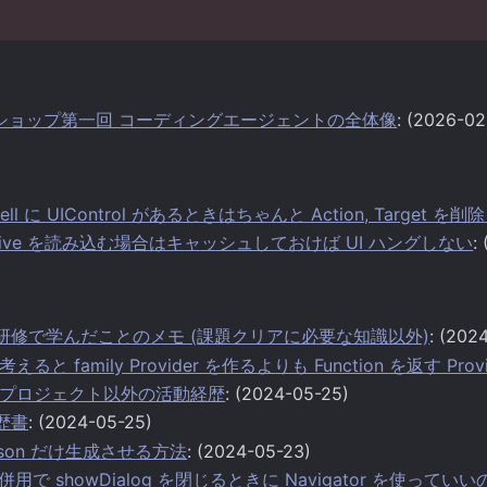
ークショップ第一回 コーディングエージェントの全体像
: (2026-02
l に UIControl があるときはちゃんと Action, Target を
ive を読み込む場合はキャッシュしておけば UI ハングしない
:
ter 研修で学んだことのメモ (課題クリアに必要な知識以外)
: (202
と family Provider を作るよりも Function を返す Pr
プロジェクト以外の活動経歴
: (2024-05-25)
経歴書
: (2024-05-25)
toJson だけ生成させる方法
: (2024-05-23)
との併用で showDialog を閉じるときに Navigator を使ってい