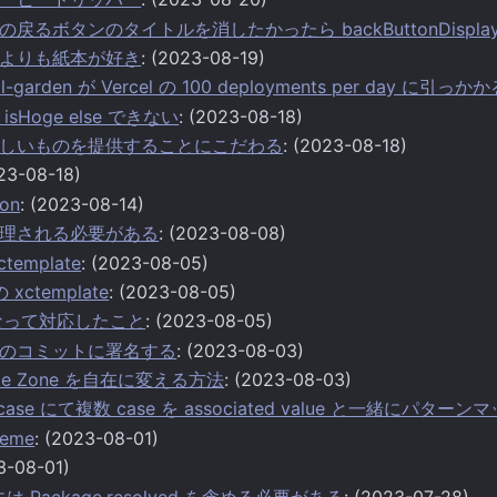
Bar の戻るボタンのタイトルを消したかったら backButtonDispl
よりも紙本が好き
: (2023-08-19)
ital-garden が Vercel の 100 deployments per day に引っか
d isHoge else できない
: (2023-08-18)
しいものを提供することにこだわる
: (2023-08-18)
023-08-18)
ion
: (2023-08-14)
理される必要がある
: (2023-08-08)
ctemplate
: (2023-08-05)
の xctemplate
: (2023-08-05)
 になって対応したこと
: (2023-08-05)
のコミットに署名する
: (2023-08-03)
ime Zone を自在に変える方法
: (2023-08-03)
-case にて複数 case を associated value と一緒にパター
heme
: (2023-08-01)
3-08-01)
d には Package.resolved を含める必要がある
: (2023-07-28)