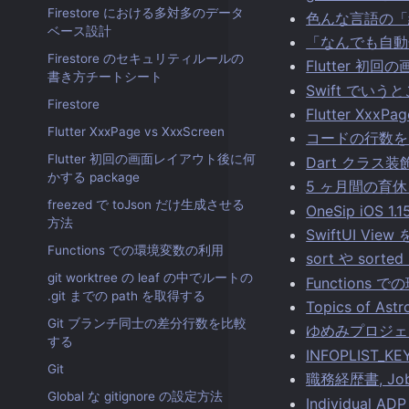
Firestore における多対多のデータ
色んな言語の「
ベース設計
「なんでも自動
Firestore のセキュリティルールの
Flutter 初
書き方チートシート
Swift でいうと
Firestore
Flutter XxxPa
Flutter XxxPage vs XxxScreen
コードの行数を
Flutter 初回の画面レイアウト後に何
Dart クラス
かする package
5 ヶ月間の育
freezed で toJson だけ生成させる
OneSip iOS 
方法
SwiftUI View 
Functions での環境変数の利用
sort や so
git worktree の leaf の中でルートの
Functions
.git までの path を取得する
Topics of Astr
Git ブランチ同士の差分行数を比較
ゆめみプロジェ
する
INFOPLIST_K
Git
職務経歴書, Job 
Global な gitignore の設定方法
Individual 