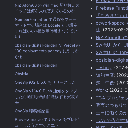
Firestor
NiZ Atom66 の win mac 切り替えス
Firebase F
イッチは何を入れ替えているのか
「なるほど」は
NumberFormatter で通貨をフォー
xcworkspace
マットする場合は Locale だけ設定
法
: (2023-08-
すればいい (桁数等は考えなくてい
い)
NiZ Atom6
SwiftUI から 
obsidian-digital-garden が Vercel の
100 deployments per day に引っか
SwiftUI の T
かる
obsidian-digit
obsidian-digital-garden
Testing
: (2023
Obsidian
知的生産
: (202
鶏口牛後
: (202
OneSip iOS 1.15.0 をリリースした
Work
: (2023-0
OneSip v1.14.0 Push 通知をタップ
したら適切な画面に遷移する実装メ
TCA プロジェ
モ
遺言のつもりで O
OneSip 職務経歴書
土日に働くのが
Preview macro で UIView をプレビ
TCA で依存
ューしようとするとエラー
所有しているコ