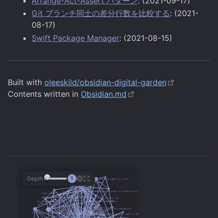
Arrange-Act-Assert パターン
: (2021-09-17)
Git ブランチ同士の差分行数を比較する
: (2021-
08-17)
Swift Package Manager
: (2021-08-15)
Built with
oleeskild/obsidian-digital-garden
Contents written in
Obsidian.md
Depth
1