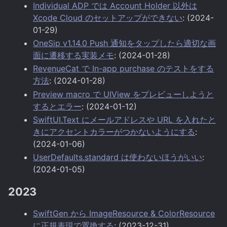
Individual ADP では Account Holder 以外は
Xcode Cloud のセットアップができない
: (2024-
01-29)
OneSip v1.14.0 Push 通知をタップしたら適切な画
面に遷移する実装メモ
: (2024-01-28)
RevenueCat で In-app purchase のテストをする
方法
: (2024-01-28)
Preview macro で UIView をプレビューしようと
するとエラー
: (2024-01-12)
SwiftUI.Text にメールアドレスや URL を入れたと
きにアクセントカラーがつかないようにする
:
(2024-01-06)
UserDefaults.standard は使わないほうがいい
:
(2024-01-05)
2023
SwiftGen から ImageResource & ColorResource
に正規表現で置換する
: (2023-12-31)