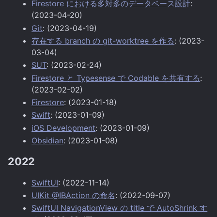
Firestore における多対多のデータベース設計
:
(2023-04-20)
Git
: (2023-04-19)
存在する branch の git-worktree を作る
: (2023-
03-04)
SUT
: (2023-02-24)
Firestore と Typesense で Codable を共有する
:
(2023-02-02)
Firestore
: (2023-01-18)
Swift
: (2023-01-09)
iOS Development
: (2023-01-09)
Obsidian
: (2023-01-08)
2022
SwiftUI
: (2022-11-14)
UIKit @IBAction の命名
: (2022-09-07)
SwiftUI NavigationView の title で AutoShrink す