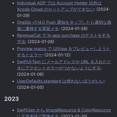
Individual ADP では Account Holder 以外は
Xcode Cloud のセットアップができない
: (2024-
01-29)
OneSip v1.14.0 Push 通知をタップしたら適切な画
面に遷移する実装メモ
: (2024-01-28)
RevenueCat で In-app purchase のテストをする
方法
: (2024-01-28)
Preview macro で UIView をプレビューしようと
するとエラー
: (2024-01-12)
SwiftUI.Text にメールアドレスや URL を入れたと
きにアクセントカラーがつかないようにする
:
(2024-01-06)
UserDefaults.standard は使わないほうがいい
:
(2024-01-05)
2023
SwiftGen から ImageResource & ColorResource
に正規表現で置換する
: (2023-12-31)