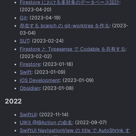
Firestore における多対多のデータベース設計
:
(2023-04-20)
Git
: (2023-04-19)
存在する branch の git-worktree を作る
: (2023-
03-04)
SUT
: (2023-02-24)
Firestore と Typesense で Codable を共有する
:
(2023-02-02)
Firestore
: (2023-01-18)
Swift
: (2023-01-09)
iOS Development
: (2023-01-09)
Obsidian
: (2023-01-08)
2022
SwiftUI
: (2022-11-14)
UIKit @IBAction の命名
: (2022-09-07)
SwiftUI NavigationView の title で AutoShrink す