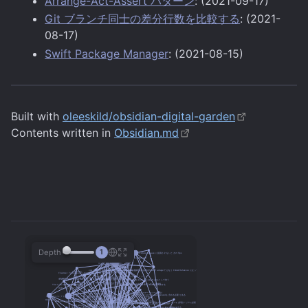
Arrange-Act-Assert パターン
: (2021-09-17)
Git ブランチ同士の差分行数を比較する
: (2021-
08-17)
Swift Package Manager
: (2021-08-15)
Built with
oleeskild/obsidian-digital-garden
Contents written in
Obsidian.md
Depth
1