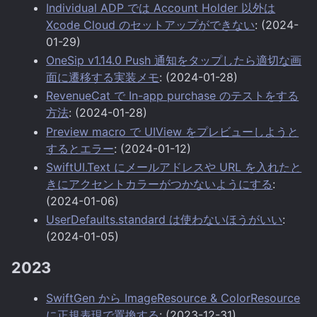
Individual ADP では Account Holder 以外は
Xcode Cloud のセットアップができない
: (2024-
01-29)
OneSip v1.14.0 Push 通知をタップしたら適切な画
面に遷移する実装メモ
: (2024-01-28)
RevenueCat で In-app purchase のテストをする
方法
: (2024-01-28)
Preview macro で UIView をプレビューしようと
するとエラー
: (2024-01-12)
SwiftUI.Text にメールアドレスや URL を入れたと
きにアクセントカラーがつかないようにする
:
(2024-01-06)
UserDefaults.standard は使わないほうがいい
:
(2024-01-05)
2023
SwiftGen から ImageResource & ColorResource
に正規表現で置換する
: (2023-12-31)