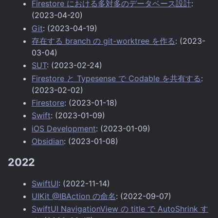
Firestore における多対多のデータベース設計
:
(2023-04-20)
Git
: (2023-04-19)
存在する branch の git-worktree を作る
: (2023-
03-04)
SUT
: (2023-02-24)
Firestore と Typesense で Codable を共有する
:
(2023-02-02)
Firestore
: (2023-01-18)
Swift
: (2023-01-09)
iOS Development
: (2023-01-09)
Obsidian
: (2023-01-08)
2022
SwiftUI
: (2022-11-14)
UIKit @IBAction の命名
: (2022-09-07)
SwiftUI NavigationView の title で AutoShrink す