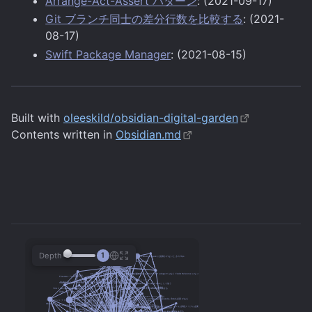
Arrange-Act-Assert パターン
: (2021-09-17)
Git ブランチ同士の差分行数を比較する
: (2021-
08-17)
Swift Package Manager
: (2021-08-15)
Built with
oleeskild/obsidian-digital-garden
Contents written in
Obsidian.md
Depth
1