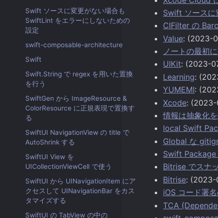
Swift ソースに変更がない場合も
Swift ソース
SwiftLint をエラーにしないための
CIFilter の
設定
Value
: (2023-0
swift-composable-architecture
ノートの最初に
Swift
UIKit
: (2023-0
Swift.String で regex を用いた置換
Learning
: (202
を行う
YUMEMI
: (202
SwiftGen から ImageResource &
Xcode
: (2023-
ColorResource に正規表現で置換す
情報は抽象化を
る
local Swift
SwiftUI NavigationView の title で
Global な gi
AutoShrink する
Swift Pack
SwiftUI View を
Bitrise 
UICollectionViewCell で使う
Bitrise
: (2023-
SwiftUI から UINavigationItem にア
クセスして UINavigationBar をカス
iOS コード署
タマイズする
TCA (Depende
SwiftUI の TabView の中の
swift-composa