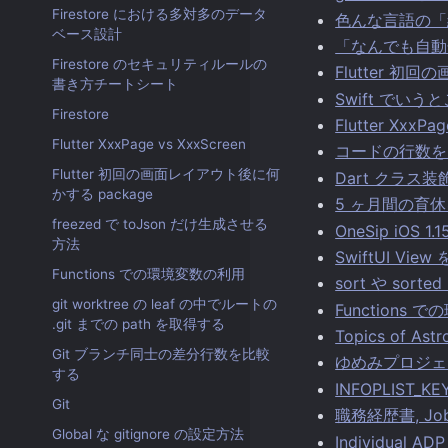
Firestore における多対多のデータ
色んな言語の「
ベース設計
「なんでも自動
Firestore のセキュリティルールの
Flutter 初
書き方チートシート
Swift でいうと
Firestore
Flutter XxxPa
Flutter XxxPage vs XxxScreen
コードの行数を
Flutter 初回の画面レイアウト後に何
Dart クラス
かする package
5 ヶ月間の育
freezed で toJson だけ生成させる
OneSip iOS 
方法
SwiftUI View 
Functions での環境変数の利用
sort や so
git worktree の leaf の中でルートの
Functions
.git までの path を取得する
Topics of Astr
Git ブランチ同士の差分行数を比較
ゆめみプロジェ
する
INFOPLIST_K
Git
職務経歴書, Job 
Global な gitignore の設定方法
Individual 