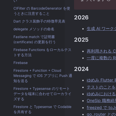
い
CIFilter の BarcodeGenerator を使
うときに注意すること
2026
Dart クラス装飾子の特徴早見表
生成 AI ワ
delegate メソッドの命名
Fastlane match で証明書
2025
(certificate) の更新を行う
Firebase Functions をローカルテス
再利用される Cel
トする方法
一度に複数の R
Firebase
2024
Firestore + Function + Cloud
Messaging で iOS アプリに Push 通
ゆめみ Flut
知を送る
テストのことを考える
Firestore + Typesense のリモート
ゆめみにおける
データを端末に合わせてローカライ
ズする
OneSip 職務
Firestore と Typesense で Codable
freezed で 
を共有する
go_router 