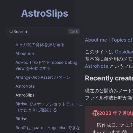
AstroSlips
Search
Ctrl K
About me
|
Topics of
5 ヶ月間の育休を振り返る
このサイトは
Obsidia
About me
基本的に自分用のメモ
AdHoc ビルドで Firebase Debug
AstroNote
というブロ
View を有効にする
Recently creat
Arrange-Act-Assert パターン
AstroNote
現在の公開済みノート
AstroSlips
ファイル作成日時が新
Bitrise でスナップショットテストに
コケたときに確認する
2023 年 7
Bitrise
一応作成日ごとに並
Bool? は guard isHoge else できな
まっています 😢