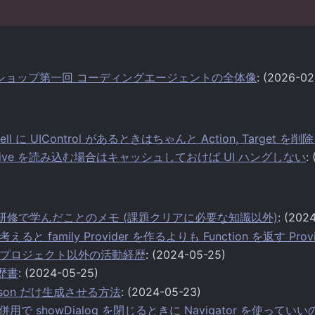
ークショップ第一回 コーディングエージェントの全体像
: (2026-02
l に UIControl があるときはちゃんと Action, Target を
ive を読み込む場合はキャッシュしておけば UI ハングしない
:
ter 研修で学んだことのメモ (課題クリアに必要な知識以外)
: (202
と family Provider を作るよりも Function を返す Pr
プロジェクト以外の活動経歴
: (2024-05-25)
経歴書
: (2024-05-25)
toJson だけ生成させる方法
: (2024-05-23)
との併用で showDialog を閉じるときに Navigator を使ってい