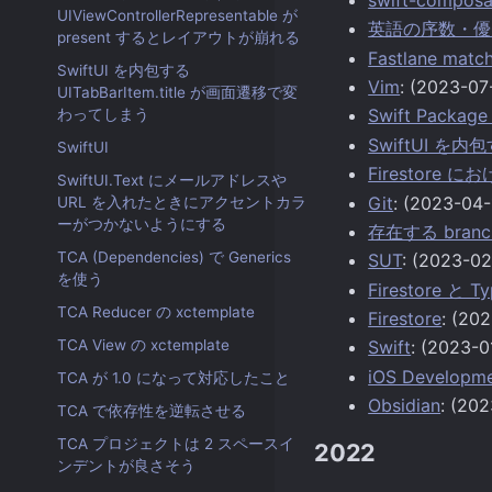
UIViewControllerRepresentable が
英語の序数・優
present するとレイアウトが崩れる
Fastlane ma
SwiftUI を内包する
Vim
: (2023-07
UITabBarItem.title が画面遷移で変
Swift Packa
わってしまう
SwiftUI を内
SwiftUI
Firestor
SwiftUI.Text にメールアドレスや
Git
: (2023-04-
URL を入れたときにアクセントカラ
ーがつかないようにする
存在する branch
TCA (Dependencies) で Generics
SUT
: (2023-02
を使う
Firestore と
TCA Reducer の xctemplate
Firestore
: (20
TCA View の xctemplate
Swift
: (2023-0
iOS Developm
TCA が 1.0 になって対応したこと
Obsidian
: (20
TCA で依存性を逆転させる
TCA プロジェクトは 2 スペースイ
2022
ンデントが良さそう