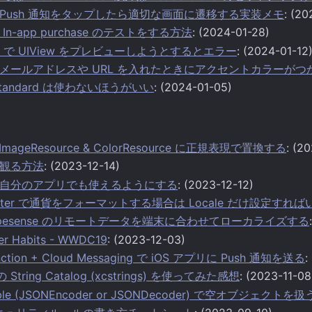
.14.0 Push 通知をタップしたら適切な画面に遷移する実装メモ
: (20
で In-app purchase のテストをする方法
: (2024-01-28)
acro で UIView をプレビューしようとするとエラー
: (2024-01-12
Text にメールアドレスや URL を入れたときにアクセントカラー
ts.standard は使わないほうがいい
: (2024-01-05)
 ImageResource & ColorResource に正規表現で置換する
: (2
を観る方法
: (2023-12-14)
自分のアプリでも使えるようにする
: (2023-12-12)
matter で通貨をフォーマットする場合は Locale だけ設定す
 + Typesense のリモートデータを端末に合わせてローカライズする
er Habits - WWDC19
: (2023-12-03)
Function + Cloud Messaging で iOS アプリに Push 通知を送る
:
の String Catalog (xcstrings) を使ってみた感想
: (2023-11-08
able (JSONEncoder or JSONDecoder) で空オブジェクトを扱