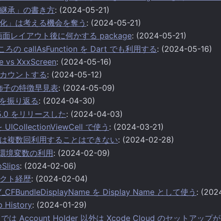
継承」の書き方
: (2024-05-21)
化」は考える機会を奪う
: (2024-05-21)
回の画面レイアウト後に何かする package
: (2024-05-21)
ころの callAsFunction を Dart でも利用する
: (2024-05-16)
ge vs XxxScreen
: (2024-05-16)
カウントする
: (2024-05-12)
装飾子の特徴早見表
: (2024-05-09)
休を振り返る
: (2024-04-30)
1.15.0 をリリースした
: (2024-04-03)
を UICollectionViewCell で使う
: (2024-03-21)
rted は複数回利用することはできない
: (2024-02-28)
 での環境変数の利用
: (2024-02-09)
oSlips
: (2024-02-06)
クト経歴
: (2024-02-04)
EY_CFBundleDisplayName を Display Name として使う
: (202
History
: (2024-01-29)
ADP では Account Holder 以外は Xcode Cloud のセットア