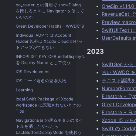
go_router との併用で showDialog
OneSip v1
を閉じるときに Navigator を使って
RevenueCat 
いいのか
Preview m
Great Developer Habits - WWDC19
SwiftUI.
Individual ADP では Account
UserDefaul
Holder 以外は Xcode Cloud のセッ
トアップができない
2023
INFOPLIST_KEY_CFBundleDisplayName
を Display Name として使う
SwiftGen から
iOS Development
古い WWDC 
テキスト認識を
iOS コード署名の登場人物
NumberFor
Learning
Firestore
local Swift Package が Xcode
Great Develop
workspace に認識されないときの
Tips
Firestore + 
Xcode 15 から
NavigationBar の戻るボタンのタイ
トルを消したかったら
Swift の Cod
backButtonDisplayMode を使おう