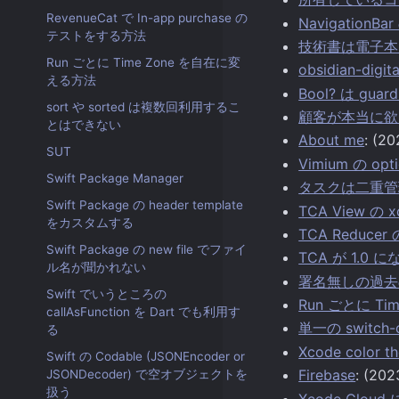
RevenueCat で In-app purchase の
Navigation
テストをする方法
技術書は電子本
Run ごとに Time Zone を自在に変
obsidian-dig
える方法
Bool? は guar
sort や sorted は複数回利用するこ
顧客が本当に欲
とはできない
About me
: (2
SUT
Vimium の opt
Swift Package Manager
タスクは二重管
Swift Package の header template
TCA View の x
をカスタムする
TCA Reducer 
Swift Package の new file でファイ
TCA が 1.0
ル名が聞かれない
署名無しの過去
Swift でいうところの
Run ごとに T
callAsFunction を Dart でも利用す
単一の switch
る
Xcode color t
Swift の Codable (JSONEncoder or
Firebase
: (202
JSONDecoder) で空オブジェクトを
扱う
Xcode Clou