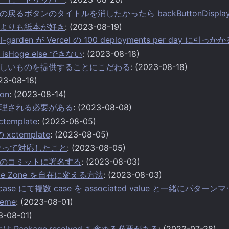
Bar の戻るボタンのタイトルを消したかったら backButtonDispl
よりも紙本が好き
: (2023-08-19)
ital-garden が Vercel の 100 deployments per day に引っか
d isHoge else できない
: (2023-08-18)
しいものを提供することにこだわる
: (2023-08-18)
023-08-18)
ion
: (2023-08-14)
理される必要がある
: (2023-08-08)
ctemplate
: (2023-08-05)
の xctemplate
: (2023-08-05)
 になって対応したこと
: (2023-08-05)
のコミットに署名する
: (2023-08-03)
ime Zone を自在に変える方法
: (2023-08-03)
-case にて複数 case を associated value と一緒にパター
heme
: (2023-08-01)
3-08-01)
d には Package.resolved を含める必要がある
: (2023-07-28)