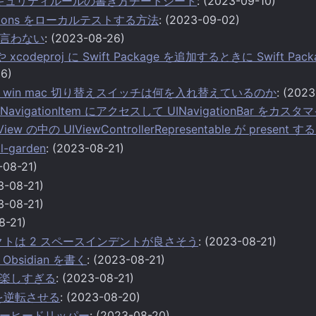
e のセキュリティルールの書き方チートシート
: (2023-09-10)
unctions をローカルテストする方法
: (2023-09-02)
言わない
: (2023-08-26)
 や xcodeproj に Swift Package を追加するときに Swift 
26)
6 の win mac 切り替えスイッチは何を入れ替えているのか
: (202
UINavigationItem にアクセスして UINavigationBar をカ
abView の中の UIViewControllerRepresentable が pre
al-garden
: (2023-08-21)
-08-21)
3-08-21)
3-08-21)
8-21)
クトは 2 スペースインデントが良さそう
: (2023-08-21)
bsidian を書く
: (2023-08-21)
楽しすぎる
: (2023-08-21)
性を逆転させる
: (2023-08-20)
ーヒードリッパー
: (2023-08-20)