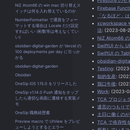
Firestor
NiZ Atom66 の win mac 切り替えス
Firebase F
イッチは何を入れ替えているのか
「なるほど」は
NumberFormatter で通貨をフォー
xcworkspace
マットする場合は Locale だけ設定
法
: (2023-08-
すればいい (桁数等は考えなくてい
い)
NiZ Atom6
SwiftUI から 
obsidian-digital-garden が Vercel の
100 deployments per day に引っか
SwiftUI の T
かる
obsidian-digit
obsidian-digital-garden
Testing
: (2023
Obsidian
知的生産
: (202
鶏口牛後
: (202
OneSip iOS 1.15.0 をリリースした
Work
: (2023-0
OneSip v1.14.0 Push 通知をタップ
したら適切な画面に遷移する実装メ
TCA プロジェ
モ
遺言のつもりで O
OneSip 職務経歴書
土日に働くのが
Preview macro で UIView をプレビ
TCA で依存
ューしようとするとエラー
所有しているコ